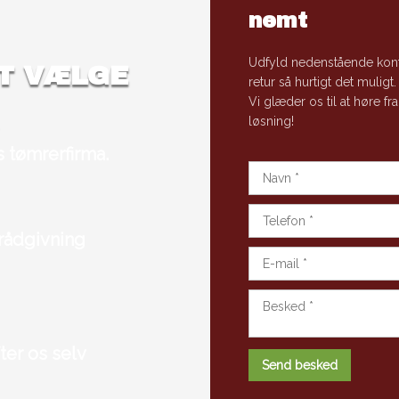
nemt
Udfyld nedenstående kont
AT VÆLGE
retur så hurtigt det muligt.
​Vi glæder os til at høre fra
løsning!
 tømrerfirma.
 rådgivning
ter os selv