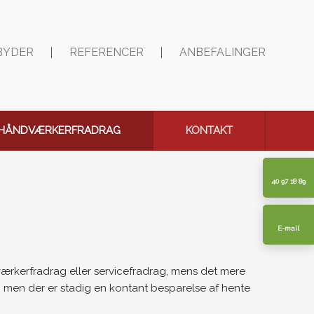
LBYDER
REFERENCER
ANBEFALINGER
HÅNDVÆRKERFRADRAG
KONTAKT
40 97 18 89
E-mail
dværkerfradrag eller servicefradrag, mens det mere
, men der er stadig en kontant besparelse af hente