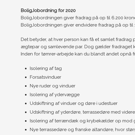
BoligJobordning for 2020
BoligJobordningen giver fradrag på op til 6.200 kro
BoligJobordningen giver endvidere fradrag på op til 1
Det betyder, at hver person kan få et samlet fradrag p
ægtepar og samlevende par. Dog gælder fradraget kun
Inden for tømrer-arbejde kan du blandt andet opnå f
Isolering af tag
Forsatsvinduer
Nye ruder og vinduer
Isolering af ydervægge
Udskiftning af vinduer og døre i udestuer
Udskiftning af yderdøre, terrassedøre med videre
Isolering af terrændæk og krybekælder op mod 
Nye terrassedøre og franske altandøre, hvor stør