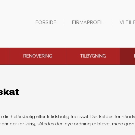
FORSIDE
FIRMAPROFIL
VI TI
RENOVERING
TILBYGNING
skat
in helårsbolig eller fritidsbolig fra i skat. Det kaldes for hån
dringer for 2019, således den nye ordning er blevet mere grøn