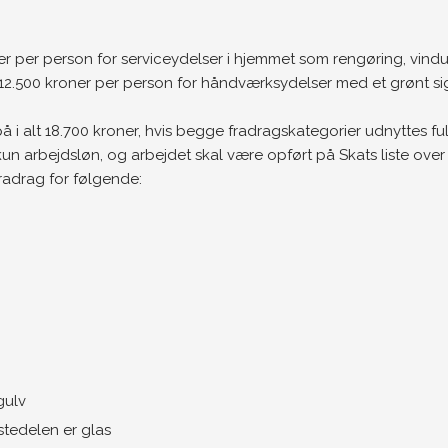
ner per person for serviceydelser i hjemmet som rengøring, vi
2.500 kroner per person for håndværksydelser med et grønt sigte
å i alt 18.700 kroner, hvis begge fradragskategorier udnyttes fu
 arbejdsløn, og arbejdet skal være opført på Skats liste over
radrag for følgende:
gulv
stedelen er glas