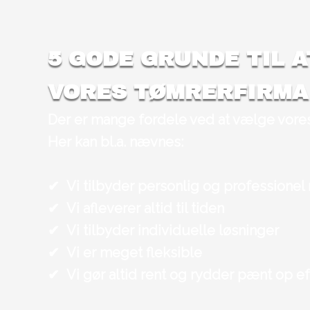
5 GODE GRUNDE TIL 
VORES TØMRERFIRMA
Der er mange fordele ved at vælge vores
​Her kan bl.a. nævnes:
✔
​Vi tilbyder personlig og professionel
✔
​Vi afleverer altid til tiden
✔
Vi tilbyder individuelle løsninger
✔
Vi er meget fleksible
✔
Vi gør altid rent og rydder pænt op ef