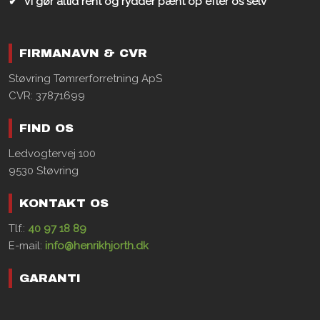
✔
Vi gør altid rent og rydder pænt op efter os selv
FIRMANAVN & CVR​
Støvring Tømrerforretning ApS
CVR: ​37871699
FIND OS
Ledvogtervej 100
9530 Støvring
KONTAKT OS
Tlf.:
40 97 18 89
E-mail:
info@henrikhjorth.dk
GARANTI