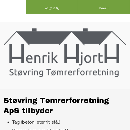
40 97 18 89
E-mail
Støvring Tømrerforretning
ApS tilbyder​
​Tag (beton, eternit, stål)