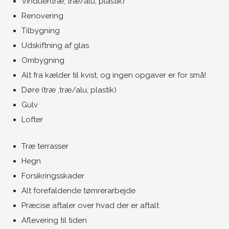
Vinduer(træ, træ/alu, plastik)
Renovering
Tilbygning
Udskiftning af glas
Ombygning
Alt fra kælder til kvist, og ingen opgaver er for små!
Døre (træ ,træ/alu, plastik)
Gulv
Lofter​
​Træ terrasser
Hegn
Forsikringsskader
Alt forefaldende tømrerarbejde
Præcise aftaler over hvad der er aftalt
Aflevering til tiden